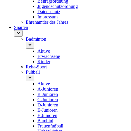
Beitragsordnung
Jugendschutzordnung
Datenschutz
Impressum
Ehrenamtler des Jahres
Sparten
Badminton
Aktive
Erwachsene
Kinder
Reha-Sport
Fußball
Aktive
A-Junioren
B-Junioren
C-Junioren
D-Junioren
E-Junioren
F-Junioren
Bambini
Frauenfußball