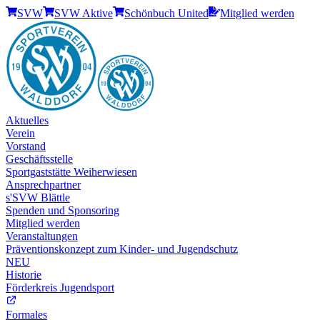
SVW
SVW Aktive
Schönbuch United
Mitglied werden
Aktuelles
Verein
Vorstand
Geschäftsstelle
Sportgaststätte Weiherwiesen
Ansprechpartner
s'SVW Blättle
Spenden und Sponsoring
Mitglied werden
Veranstaltungen
Präventionskonzept zum Kinder- und Jugendschutz
NEU
Historie
Förderkreis Jugendsport
Formales