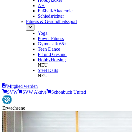
Hobbykicker
AH
Fußball-Akademie
Schiedsrichter
Fitness & Gesundheitssport
Yoga
Power Fitness
Gymnastik 65+
Teen Dance
Fit und Gesund
HobbyHorsing
NEU
Steel Darts
NEU
Mitglied werden
SVW
SVW Aktive
Schönbuch United
Erwachsene