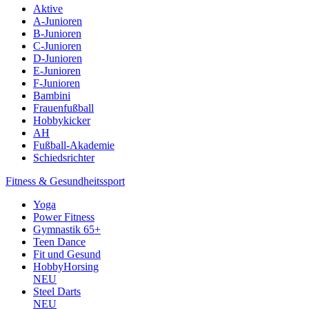
Aktive
A-Junioren
B-Junioren
C-Junioren
D-Junioren
E-Junioren
F-Junioren
Bambini
Frauenfußball
Hobbykicker
AH
Fußball-Akademie
Schiedsrichter
Fitness & Gesundheitssport
Yoga
Power Fitness
Gymnastik 65+
Teen Dance
Fit und Gesund
HobbyHorsing
NEU
Steel Darts
NEU