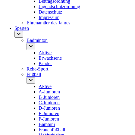
Beitragsordnung
Jugendschutzordnung
Datenschutz
Impressum
Ehrenamtler des Jahres
Sparten
Badminton
Aktive
Erwachsene
Kinder
Reha-Sport
Fußball
Aktive
A-Junioren
B-Junioren
C-Junioren
D-Junioren
E-Junioren
F-Junioren
Bambini
Frauenfußball