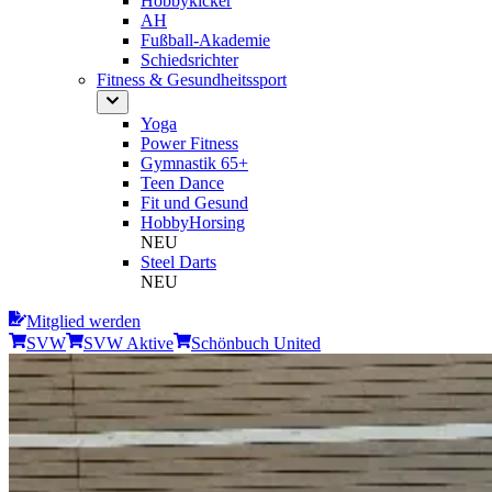
Hobbykicker
AH
Fußball-Akademie
Schiedsrichter
Fitness & Gesundheitssport
Yoga
Power Fitness
Gymnastik 65+
Teen Dance
Fit und Gesund
HobbyHorsing
NEU
Steel Darts
NEU
Mitglied werden
SVW
SVW Aktive
Schönbuch United