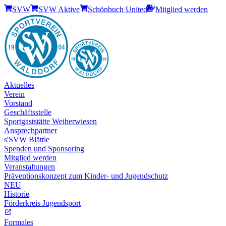
SVW
SVW Aktive
Schönbuch United
Mitglied werden
Aktuelles
Verein
Vorstand
Geschäftsstelle
Sportgaststätte Weiherwiesen
Ansprechpartner
s'SVW Blättle
Spenden und Sponsoring
Mitglied werden
Veranstaltungen
Präventionskonzept zum Kinder- und Jugendschutz
NEU
Historie
Förderkreis Jugendsport
Formales