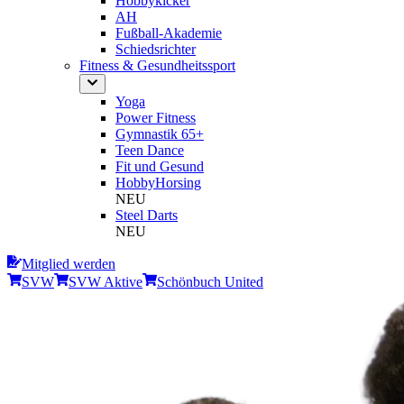
Hobbykicker
AH
Fußball-Akademie
Schiedsrichter
Fitness & Gesundheitssport
Yoga
Power Fitness
Gymnastik 65+
Teen Dance
Fit und Gesund
HobbyHorsing
NEU
Steel Darts
NEU
Mitglied werden
SVW
SVW Aktive
Schönbuch United