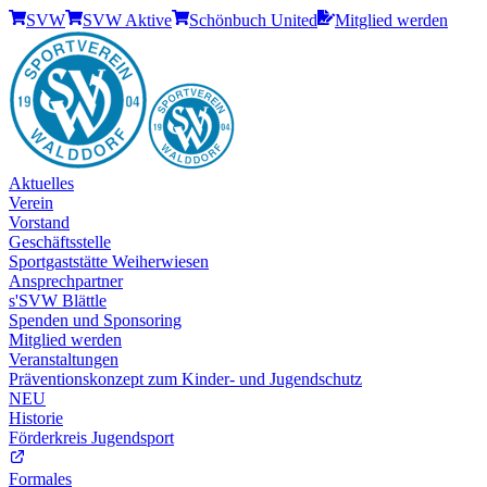
SVW
SVW Aktive
Schönbuch United
Mitglied werden
Aktuelles
Verein
Vorstand
Geschäftsstelle
Sportgaststätte Weiherwiesen
Ansprechpartner
s'SVW Blättle
Spenden und Sponsoring
Mitglied werden
Veranstaltungen
Präventionskonzept zum Kinder- und Jugendschutz
NEU
Historie
Förderkreis Jugendsport
Formales