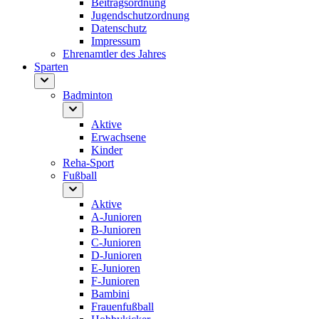
Beitragsordnung
Jugendschutzordnung
Datenschutz
Impressum
Ehrenamtler des Jahres
Sparten
Badminton
Aktive
Erwachsene
Kinder
Reha-Sport
Fußball
Aktive
A-Junioren
B-Junioren
C-Junioren
D-Junioren
E-Junioren
F-Junioren
Bambini
Frauenfußball