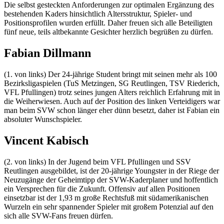
Die selbst gesteckten Anforderungen zur optimalen Ergänzung des
bestehenden Kaders hinsichtlich Altersstruktur, Spieler- und
Positionsprofilen wurden erfüllt. Daher freuen sich alle Beteiligten
fünf neue, teils altbekannte Gesichter herzlich begrüßen zu dürfen.
Fabian Dillmann
(1. von links) Der 24-jährige Student bringt mit seinen mehr als 100
Bezirksligaspielen (TuS Metzingen, SG Reutlingen, TSV Riederich,
VFL Pfullingen) trotz seines jungen Alters reichlich Erfahrung mit in
die Weiherwiesen. Auch auf der Position des linken Verteidigers war
man beim SVW schon länger eher dünn besetzt, daher ist Fabian ein
absoluter Wunschspieler.
Vincent Kabisch
(2. von links) In der Jugend beim VFL Pfullingen und SSV
Reutlingen ausgebildet, ist der 20-jährige Youngster in der Riege der
Neuzugänge der Geheimtipp der SVW-Kaderplaner und hoffentlich
ein Versprechen für die Zukunft. Offensiv auf allen Positionen
einsetzbar ist der 1,93 m große Rechtsfuß mit südamerikanischen
Wurzeln ein sehr spannender Spieler mit großem Potenzial auf den
sich alle SVW-Fans freuen dürfen.