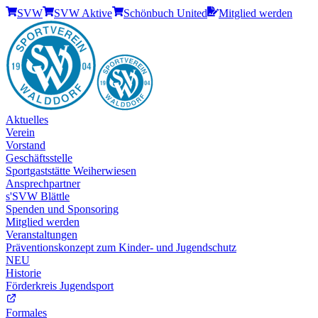
SVW
SVW Aktive
Schönbuch United
Mitglied werden
Aktuelles
Verein
Vorstand
Geschäftsstelle
Sportgaststätte Weiherwiesen
Ansprechpartner
s'SVW Blättle
Spenden und Sponsoring
Mitglied werden
Veranstaltungen
Präventionskonzept zum Kinder- und Jugendschutz
NEU
Historie
Förderkreis Jugendsport
Formales