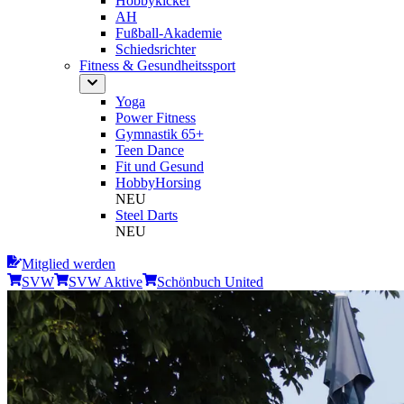
Hobbykicker
AH
Fußball-Akademie
Schiedsrichter
Fitness & Gesundheitssport
Yoga
Power Fitness
Gymnastik 65+
Teen Dance
Fit und Gesund
HobbyHorsing
NEU
Steel Darts
NEU
Mitglied werden
SVW
SVW Aktive
Schönbuch United