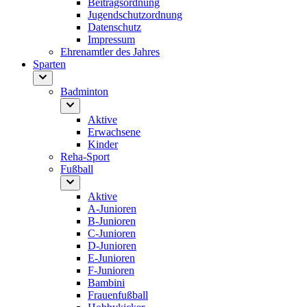
Beitragsordnung
Jugendschutzordnung
Datenschutz
Impressum
Ehrenamtler des Jahres
Sparten
Badminton
Aktive
Erwachsene
Kinder
Reha-Sport
Fußball
Aktive
A-Junioren
B-Junioren
C-Junioren
D-Junioren
E-Junioren
F-Junioren
Bambini
Frauenfußball