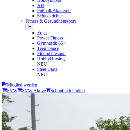
Hobbykicker
AH
Fußball-Akademie
Schiedsrichter
Fitness & Gesundheitssport
Yoga
Power Fitness
Gymnastik 65+
Teen Dance
Fit und Gesund
HobbyHorsing
NEU
Steel Darts
NEU
Mitglied werden
SVW
SVW Aktive
Schönbuch United