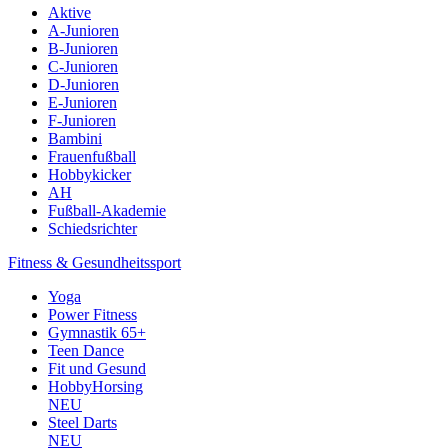
Aktive
A-Junioren
B-Junioren
C-Junioren
D-Junioren
E-Junioren
F-Junioren
Bambini
Frauenfußball
Hobbykicker
AH
Fußball-Akademie
Schiedsrichter
Fitness & Gesundheitssport
Yoga
Power Fitness
Gymnastik 65+
Teen Dance
Fit und Gesund
HobbyHorsing
NEU
Steel Darts
NEU