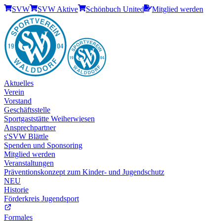
SVW
SVW Aktive
Schönbuch United
Mitglied werden
Aktuelles
Verein
Vorstand
Geschäftsstelle
Sportgaststätte Weiherwiesen
Ansprechpartner
s'SVW Blättle
Spenden und Sponsoring
Mitglied werden
Veranstaltungen
Präventionskonzept zum Kinder- und Jugendschutz
NEU
Historie
Förderkreis Jugendsport
Formales