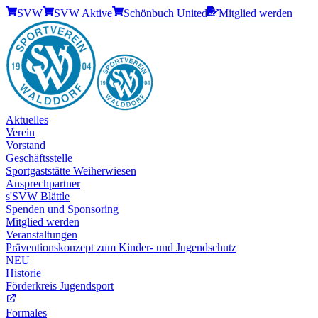
SVW
SVW Aktive
Schönbuch United
Mitglied werden
Aktuelles
Verein
Vorstand
Geschäftsstelle
Sportgaststätte Weiherwiesen
Ansprechpartner
s'SVW Blättle
Spenden und Sponsoring
Mitglied werden
Veranstaltungen
Präventionskonzept zum Kinder- und Jugendschutz
NEU
Historie
Förderkreis Jugendsport
Formales