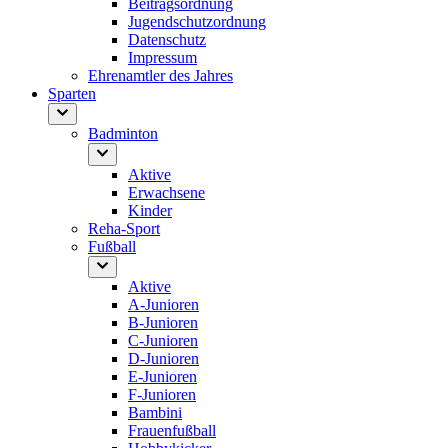
Beitragsordnung
Jugendschutzordnung
Datenschutz
Impressum
Ehrenamtler des Jahres
Sparten
Badminton
Aktive
Erwachsene
Kinder
Reha-Sport
Fußball
Aktive
A-Junioren
B-Junioren
C-Junioren
D-Junioren
E-Junioren
F-Junioren
Bambini
Frauenfußball