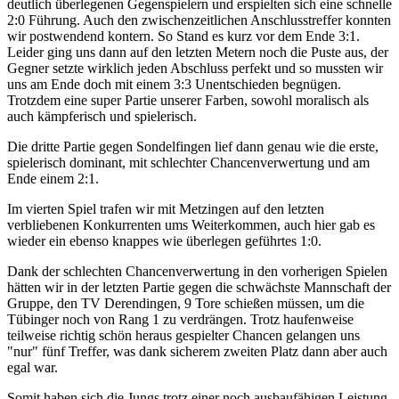
deutlich überlegenen Gegenspielern und erspielten sich eine schnelle
2:0 Führung. Auch den zwischenzeitlichen Anschlusstreffer konnten
wir postwendend kontern. So Stand es kurz vor dem Ende 3:1.
Leider ging uns dann auf den letzten Metern noch die Puste aus, der
Gegner setzte wirklich jeden Abschluss perfekt und so mussten wir
uns am Ende doch mit einem 3:3 Unentschieden begnügen.
Trotzdem eine super Partie unserer Farben, sowohl moralisch als
auch kämpferisch und spielerisch.
Die dritte Partie gegen Sondelfingen lief dann genau wie die erste,
spielerisch dominant, mit schlechter Chancenverwertung und am
Ende einem 2:1.
Im vierten Spiel trafen wir mit Metzingen auf den letzten
verbliebenen Konkurrenten ums Weiterkommen, auch hier gab es
wieder ein ebenso knappes wie überlegen geführtes 1:0.
Dank der schlechten Chancenverwertung in den vorherigen Spielen
hätten wir in der letzten Partie gegen die schwächste Mannschaft der
Gruppe, den TV Derendingen, 9 Tore schießen müssen, um die
Tübinger noch von Rang 1 zu verdrängen. Trotz haufenweise
teilweise richtig schön heraus gespielter Chancen gelangen uns
"nur" fünf Treffer, was dank sicherem zweiten Platz dann aber auch
egal war.
Somit haben sich die Jungs trotz einer noch ausbaufähigen Leistung