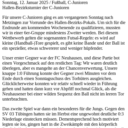
Sonntag, 12. Januar 2025
/
Fußball, C-Junioren
Hallen-Bezirksturnier der C-Junioren
Für unsere C-Junioren ging es am vergangenen Sonntag nach
Metzingen zur Vorrunde des Hallen-Bezirks-Pokals. Um sich für die
Endrunde am kommenden Wochenende zu qualifizieren, mussten
wir in einer 6er-Gruppe mindestens Zweiter werden. Bei diesem
Wettbewerb gelten die sogenannten Futsal-Regeln: es wird auf
kleine (Handball-)Tore gespielt, es gibt keine Bande und der Ball ist
ein spezieller, etwas schwererer und weniger hüpfender.
Unser erster Gegner war der FC Neuhausen, und diese Partie bot
einen Vorgeschmack auf den restlichen Tag: Wir waren deutlich
überlegen, aber es mangelte an der Chancenverwertung. Unsere
knappe 1:0 Führung konnte der Gegner zwei Minuten vor dem
Ende durch einen Sonntagsschuss des Torhüters ausgleichen.
Glücklicherweise konnten wir relativ schnell wieder in Führung
gehen und hatten dann kurz vor Abpfiff nochmal Glück, als die
Neuhausener bei einer wilden Sequenz den Ball nicht im leeren Tor
unterbrachten.
Das zweite Spiel war dann ein besonderes für die Jungs. Gegen den
SV 03 Tübingen hatten sie im Herbst eine ungewohnt deutliche 0:3
Niederlage einstecken müssen. Dementsprechend hoch motiviert
legten sie los, gingen hart in die Zweikämpfe mit den körperlich