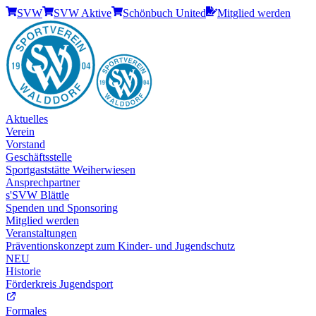
SVW
SVW Aktive
Schönbuch United
Mitglied werden
Aktuelles
Verein
Vorstand
Geschäftsstelle
Sportgaststätte Weiherwiesen
Ansprechpartner
s'SVW Blättle
Spenden und Sponsoring
Mitglied werden
Veranstaltungen
Präventionskonzept zum Kinder- und Jugendschutz
NEU
Historie
Förderkreis Jugendsport
Formales