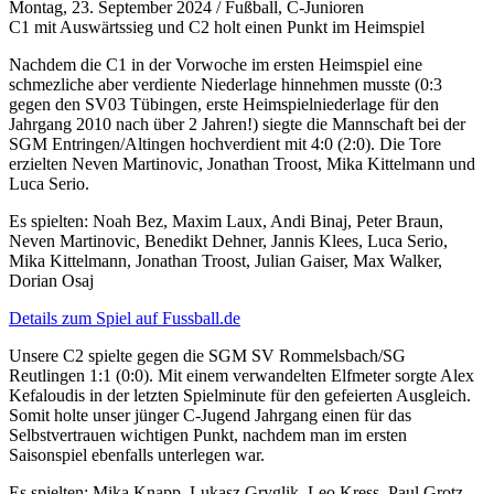
Montag, 23. September 2024
/
Fußball, C-Junioren
C1 mit Auswärtssieg und C2 holt einen Punkt im Heimspiel
Nachdem die C1 in der Vorwoche im ersten Heimspiel eine
schmezliche aber verdiente Niederlage hinnehmen musste (0:3
gegen den SV03 Tübingen, erste Heimspielniederlage für den
Jahrgang 2010 nach über 2 Jahren!) siegte die Mannschaft bei der
SGM Entringen/Altingen hochverdient mit 4:0 (2:0). Die Tore
erzielten Neven Martinovic, Jonathan Troost, Mika Kittelmann und
Luca Serio.
Es spielten: Noah Bez, Maxim Laux, Andi Binaj, Peter Braun,
Neven Martinovic, Benedikt Dehner, Jannis Klees, Luca Serio,
Mika Kittelmann, Jonathan Troost, Julian Gaiser, Max Walker,
Dorian Osaj
Details zum Spiel auf Fussball.de
Unsere C2 spielte gegen die SGM SV Rommelsbach/SG
Reutlingen 1:1 (0:0). Mit einem verwandelten Elfmeter sorgte Alex
Kefaloudis in der letzten Spielminute für den gefeierten Ausgleich.
Somit holte unser jünger C-Jugend Jahrgang einen für das
Selbstvertrauen wichtigen Punkt, nachdem man im ersten
Saisonspiel ebenfalls unterlegen war.
Es spielten: Mika Knapp, Lukasz Gryglik, Leo Kress, Paul Grotz,