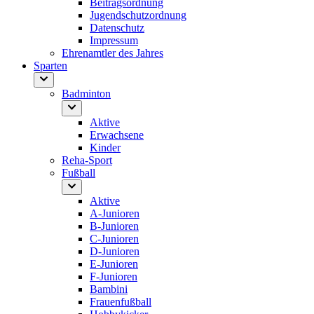
Beitragsordnung
Jugendschutzordnung
Datenschutz
Impressum
Ehrenamtler des Jahres
Sparten
Badminton
Aktive
Erwachsene
Kinder
Reha-Sport
Fußball
Aktive
A-Junioren
B-Junioren
C-Junioren
D-Junioren
E-Junioren
F-Junioren
Bambini
Frauenfußball