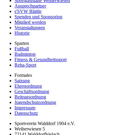
Sportgaststätte Weiherwiesen
Ansprechpartner
s'SVW Blättle
Spenden und Sponsoring
Mitglied werden
Veranstaltungen
Historie
Sparten
Fußball
Badminton
Fitness & Gesundheitssport
Reha-Sport
Formales
Satzung
Ehrenordnung
Geschäftsordnung
Beitragsordnung
Jugendschutzordnung
Impressum
Datenschutz
Sportverein Walddorf 1904 e.V.
Weiherwiesen 5
72141
Walddorfhäslach