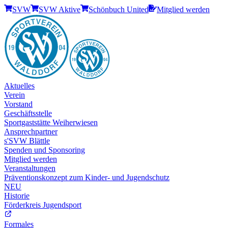
SVW
SVW Aktive
Schönbuch United
Mitglied werden
Aktuelles
Verein
Vorstand
Geschäftsstelle
Sportgaststätte Weiherwiesen
Ansprechpartner
s'SVW Blättle
Spenden und Sponsoring
Mitglied werden
Veranstaltungen
Präventionskonzept zum Kinder- und Jugendschutz
NEU
Historie
Förderkreis Jugendsport
Formales