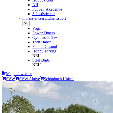
Hobbykicker
AH
Fußball-Akademie
Schiedsrichter
Fitness & Gesundheitssport
Yoga
Power Fitness
Gymnastik 65+
Teen Dance
Fit und Gesund
HobbyHorsing
NEU
Steel Darts
NEU
Mitglied werden
SVW
SVW Aktive
Schönbuch United