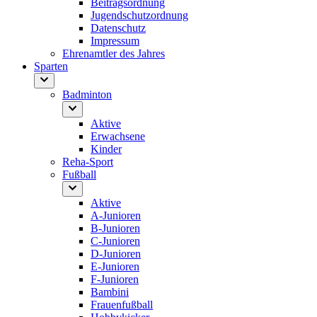
Beitragsordnung
Jugendschutzordnung
Datenschutz
Impressum
Ehrenamtler des Jahres
Sparten
Badminton
Aktive
Erwachsene
Kinder
Reha-Sport
Fußball
Aktive
A-Junioren
B-Junioren
C-Junioren
D-Junioren
E-Junioren
F-Junioren
Bambini
Frauenfußball