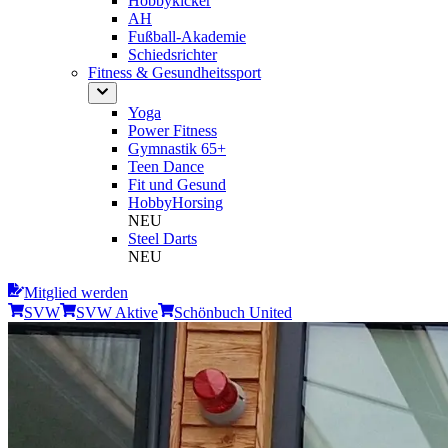
Hobbykicker
AH
Fußball-Akademie
Schiedsrichter
Fitness & Gesundheitssport
Yoga
Power Fitness
Gymnastik 65+
Teen Dance
Fit und Gesund
HobbyHorsing
NEU
Steel Darts
NEU
Mitglied werden
SVW
SVW Aktive
Schönbuch United