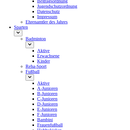
Beitragsordnung
Jugendschutzordnung
Datenschutz
Impressum
Ehrenamtler des Jahres
Sparten
Badminton
Aktive
Erwachsene
Kinder
Reha-Sport
Fußball
Aktive
A-Junioren
B-Junioren
C-Junioren
D-Junioren
E-Junioren
F-Junioren
Bambini
Frauenfußball