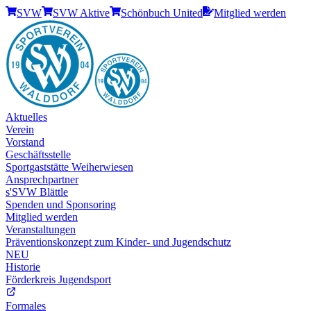
SVW
SVW Aktive
Schönbuch United
Mitglied werden
Aktuelles
Verein
Vorstand
Geschäftsstelle
Sportgaststätte Weiherwiesen
Ansprechpartner
s'SVW Blättle
Spenden und Sponsoring
Mitglied werden
Veranstaltungen
Präventionskonzept zum Kinder- und Jugendschutz
NEU
Historie
Förderkreis Jugendsport
Formales