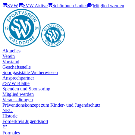
SVW
SVW Aktive
Schönbuch United
Mitglied werden
Aktuelles
Verein
Vorstand
Geschäftsstelle
Sportgaststätte Weiherwiesen
Ansprechpartner
s'SVW Blättle
Spenden und Sponsoring
Mitglied werden
Veranstaltungen
Präventionskonzept zum Kinder- und Jugendschutz
NEU
Historie
Förderkreis Jugendsport
Formales