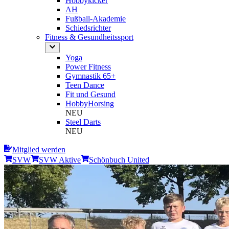
Hobbykicker
AH
Fußball-Akademie
Schiedsrichter
Fitness & Gesundheitssport
Yoga
Power Fitness
Gymnastik 65+
Teen Dance
Fit und Gesund
HobbyHorsing
NEU
Steel Darts
NEU
Mitglied werden
SVW
SVW Aktive
Schönbuch United