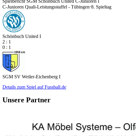
Spielbericht SGM Schönbuch United C-Junioren I
C-Junioren Quali-Leistungsstaffel - Tübingen
⋅
8. Spieltag
Schönbuch United I
2
:
1
0
:
1
SGM SV Weiler-Eichenberg I
Details zum Spiel auf Fussball.de
Unsere Partner