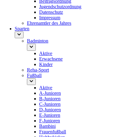
Beitragsordnung
Jugendschutzordnung
Datenschutz
Impressum
Ehrenamtler des Jahres
Sparten
Badminton
Aktive
Erwachsene
Kinder
Reha-Sport
Fußball
Aktive
A-Junioren
B-Junioren
C-Junioren
D-Junioren
E-Junioren
F-Junioren
Bambini
Frauenfußball