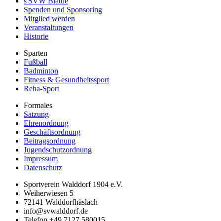
s'SVW Blättle
Spenden und Sponsoring
Mitglied werden
Veranstaltungen
Historie
Sparten
Fußball
Badminton
Fitness & Gesundheitssport
Reha-Sport
Formales
Satzung
Ehrenordnung
Geschäftsordnung
Beitragsordnung
Jugendschutzordnung
Impressum
Datenschutz
Sportverein Walddorf 1904 e.V.
Weiherwiesen 5
72141
Walddorfhäslach
info@svwalddorf.de
Telefon
+49 7127 580015